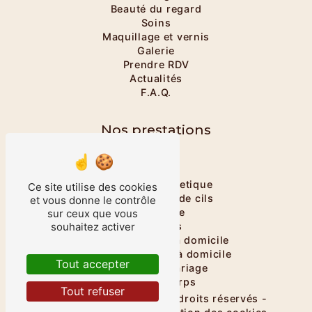
Beauté du regard
Soins
Maquillage et vernis
Galerie
Prendre RDV
Actualités
F.A.Q.
Nos prestations
Onglerie
Massage
Massage énergetique
Ce site utilise des cookies
Rehaussement de cils
et vous donne le contrôle
Maquillage
sur ceux que vous
souhaitez activer
Épilations
Salon esthétique à domicile
Institut de beauté à domicile
Tout accepter
Maquillage mariage
Soins du corps
Tout refuser
©
Vistalid
- 2026 - Tous droits réservés -