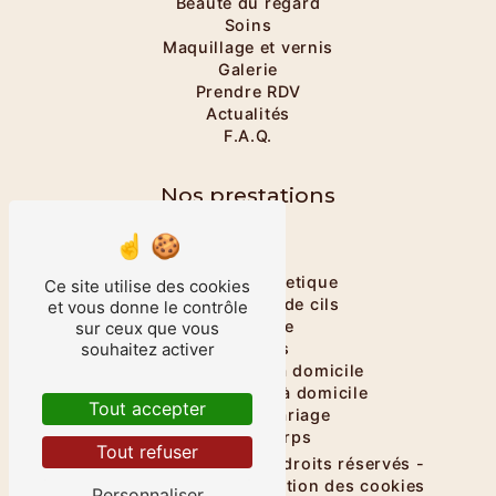
Beauté du regard
Soins
Maquillage et vernis
Galerie
Prendre RDV
Actualités
F.A.Q.
Nos prestations
Onglerie
Massage
Massage énergetique
Ce site utilise des cookies
Rehaussement de cils
et vous donne le contrôle
Maquillage
sur ceux que vous
Épilations
souhaitez activer
Salon esthétique à domicile
Institut de beauté à domicile
Tout accepter
Maquillage mariage
Soins du corps
Tout refuser
©
Vistalid
- 2026 - Tous droits réservés -
Mentions légales
-
Gestion des cookies
Personnaliser