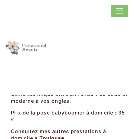
Panneau de gestion des cookies
Cocooning
Beauty
Le babyboomer
Cocooning Beauty
propose
le
Babyboomer
pour embellir vos mains.
Cette technique offre un rendu très doux et
moderne à vos ongles.
Prix de la pose babyboomer à domicile : 35
€
Consultez mes autres prestations à
domicile à
Toulouse
.