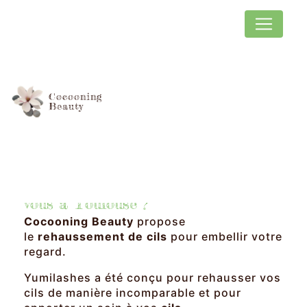
Panneau de gestion des cookies
Cocooning
Beauty
Le rehaussement de
cils Yumilashes
Envie d'une beauté du regard chez
vous à Toulouse ?
Cocooning Beauty
propose
le
rehaussement de cils
pour embellir votre
regard.
Yumilashes a été conçu pour rehausser vos
cils de manière incomparable et pour